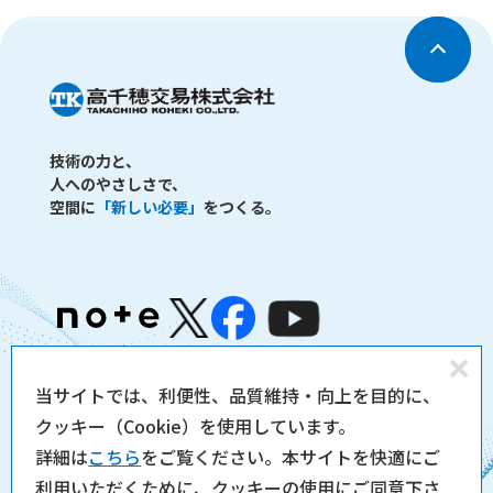
技術の力と、
人へのやさしさで、
空間に
「新しい必要」
をつくる。
同
当サイトでは、利便性、品質維持・向上を目的に、
製品サイト
個人情報保護方針
意
クッキー（Cookie）を使用しています。
サイトのご利用について
サイトマップ
し
詳細は
こちら
をご覧ください。本サイトを快適にご
な
利用いただくために、クッキーの使用にご同意下さ
Copyright 2026 TAKACHIHO KOHEKI CO., LTD. all rights