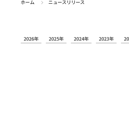
ホーム
ニュースリリース
>
2026年
2025年
2024年
2023年
2
2026年08月06日
プレスリリース
高千穂交易、ログミーFinance主催個人投資家向け
2026年08月06日
お知らせ
記事掲載：電子デバイス産業新聞 ～光関連の販売開