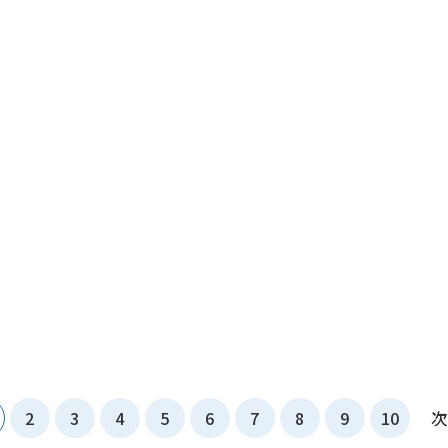
AI保安警備」への参画に関するお知らせ
動画公開のお知らせ
手とスポンサー契約を締結 ～若手アスリートの挑戦と成長を中
2
3
4
5
6
7
8
9
10
次