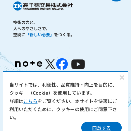
技術の力と、
人へのやさしさで、
空間に
「新しい必要」
をつくる。
同
当サイトでは、利便性、品質維持・向上を目的に、
製品サイト
個人情報保護方針
意
クッキー（Cookie）を使用しています。
サイトのご利用について
サイトマップ
し
詳細は
こちら
をご覧ください。本サイトを快適にご
な
利用いただくために、クッキーの使用にご同意下さ
Copyright 2026 TAKACHIHO KOHEKI CO., LTD. all rights
い
reserved.
い。
同意する